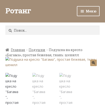
Ротанг
Меню
Разв
Каталог
вло
Найти:
мен
Доставка и оплата
Разв
О нас
вло
Главная
Подушки
Подушка на кресло
«Багама», простая бежевая, ткань: шенилл
мен
Разв
Все о ротанге
вло
мен
Ротанг оптом
Контакты