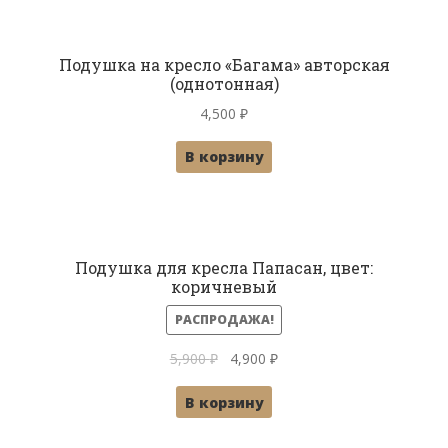
Подушка на кресло «Багама» авторская
(однотонная)
4,500
₽
В корзину
Подушка для кресла Папасан, цвет:
коричневый
РАСПРОДАЖА!
Первоначальная
Текущая
5,900
₽
4,900
₽
цена
цена:
В корзину
составляла
4,900 ₽.
5,900 ₽.