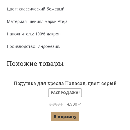
Цвет: классический бежевый
Материал: шенилл марки Ateja
Наполнитель: 100% дакрон
Производство: Индонезия.
Похожие товары
Подушка для кресла Папасан, цвет: серый
РАСПРОДАЖА!
Первоначальная
Текущая
5,900
₽
4,900
₽
цена
цена:
В корзину
составляла
4,900 ₽.
5,900 ₽.