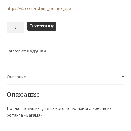
https://vk.com/rotang_raduga_spb
Количество
В корзину
товара
Подушка
на
Категория:
Подушки
кресло
"Багама",
полная
бежевая,
Описание
ткань:
шенилл
Описание
Полная подушка для самого популярного кресла из
ротанга «Багама»