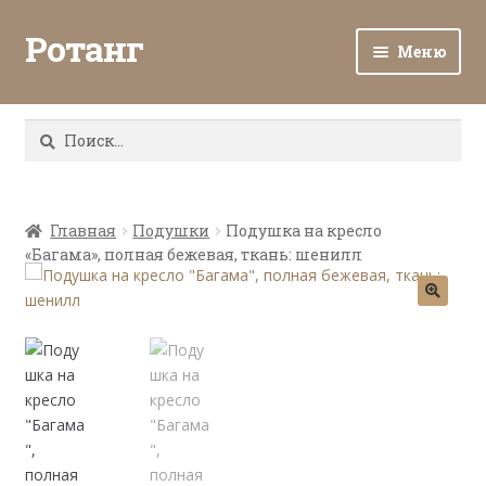
Ротанг
Меню
Разв
Каталог
вло
Найти:
мен
Доставка и оплата
Разв
О нас
вло
Главная
Подушки
Подушка на кресло
«Багама», полная бежевая, ткань: шенилл
мен
Разв
Все о ротанге
вло
мен
Ротанг оптом
Контакты