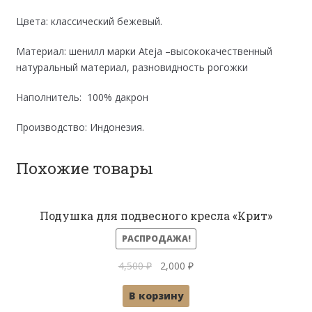
Цвета: классический бежевый.
Материал: шенилл марки Ateja –высококачественный
натуральный материал, разновидность рогожки
Наполнитель: 100% дакрон
Производство: Индонезия.
Похожие товары
Подушка для подвесного кресла «Крит»
РАСПРОДАЖА!
Первоначальная
Текущая
4,500
₽
2,000
₽
цена
цена:
В корзину
составляла
2,000 ₽.