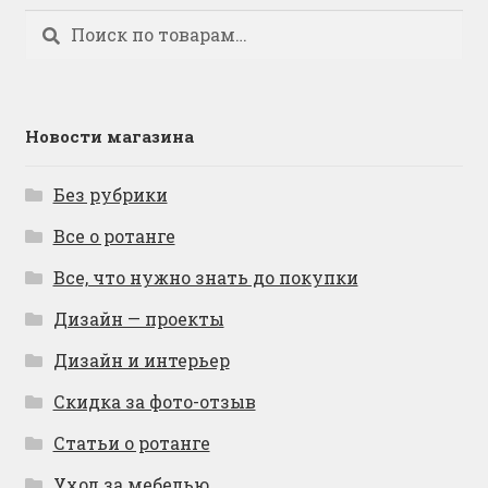
Искать:
Поиск
Новости магазина
Без рубрики
Все о ротанге
Все, что нужно знать до покупки
Дизайн — проекты
Дизайн и интерьер
Скидка за фото-отзыв
Статьи о ротанге
Уход за мебелью