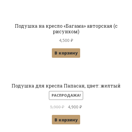
4,500 ₽.
Подушка на кресло «Багама» авторская (с
рисунком)
4,500
₽
В корзину
Подушка для кресла Папасан, цвет: желтый
РАСПРОДАЖА!
Первоначальная
Текущая
5,900
₽
4,900
₽
цена
цена:
В корзину
составляла
4,900 ₽.
5,900 ₽.