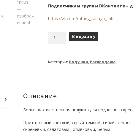
составляла
2,000 ₽.
Подписчикам группы ВКонтакте – 
4,500 ₽.
https://vk.com/rotang_raduga_spb
Количество
В корзину
товара
Подушка
для
Категории:
Подушки
,
Распродажа
подвесного
кресла
"Крит"
Описание
Большая качественная подушка для подвесного крес
Цвета: серый светлый, серый темный, синий, темно
сиреневый, салатовый , оливковый, белый