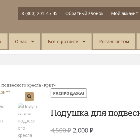
8 (800) 201-45-45
Обратный звонок
Мой аккаунт
а
О нас
Все о ротанге
Ротанг оптом
 подвесного кресла «Крит»
РАСПРОДАЖА!
Подушка для подвесн
Первоначальная
Текущая
4,500
₽
2,000
₽
цена
цена: