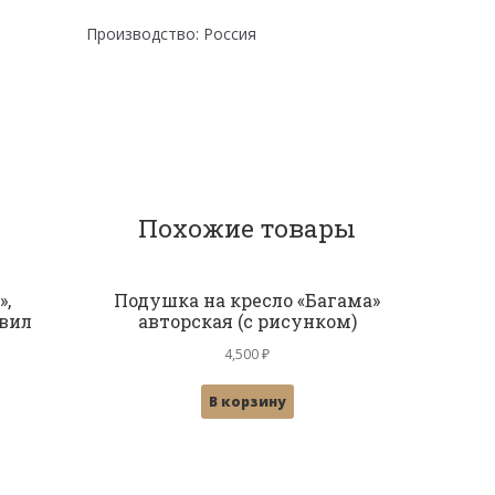
Производство: Россия
Похожие товары
»,
Подушка на кресло «Багама»
твил
авторская (с рисунком)
4,500
₽
В корзину