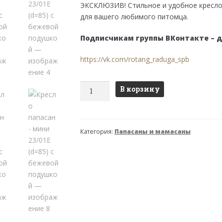
ЭКСКЛЮЗИВ! Стильное и удобное кресло 
для вашего любимого питомца.
Подписчикам группы ВКонтакте – 
https://vk.com/rotang_raduga_spb
Количество
В корзину
товара
Кресло
папасан
Категория:
Папасаны и мамасаны
-
мини
23/01Е
(d=85)
с
бежевой
подушкой