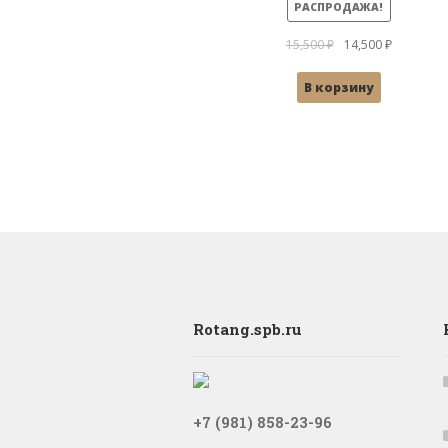
РАСПРОДАЖА!
Первоначальная
Текущая
15,500
₽
14,500
₽
цена
цена:
В корзину
составляла
14,500 ₽.
15,500 ₽.
Rotang.spb.ru
+7 (981) 858-23-96