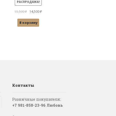
РАСПРОДАЖА!
Первоначальная
Текущая
15,500
₽
14,500
₽
цена
цена:
В корзину
составляла
14,500 ₽.
15,500 ₽.
Контакты
Розничные покупатели:
+7 981-858-23-96 Любовь