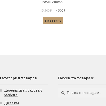
РАСПРОДАЖА!
Первоначальная
Текущая
15,500
₽
14,500
₽
цена
цена:
В корзину
составляла
14,500 ₽.
15,500 ₽.
Категории товаров
Поиск по товарам
Деревянная садовая
Искать:
Поиск
мебель
Диваны