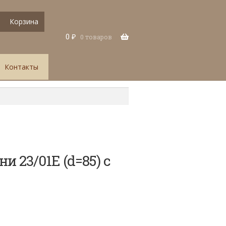
Корзина
0
₽
0 товаров
Контакты
и 23/01Е (d=85) с