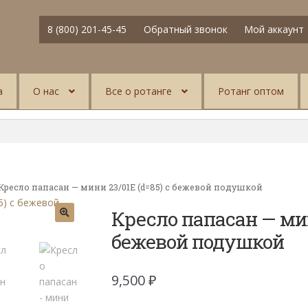
8 (800) 201-45-45
Обратный звонок
Мой аккаунт
а
О нас
Все о ротанге
Ротанг оптом
Кресло папасан — мини 23/01Е (d=85) с бежевой подушкой
Кресло папасан — мин
бежевой подушкой
9,500
₽