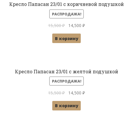
Кресло Папасан 23/01 с коричневой подушкой
РАСПРОДАЖА!
Первоначальная
Текущая
15,500
₽
14,500
₽
цена
цена:
В корзину
составляла
14,500 ₽.
15,500 ₽.
Кресло Папасан 23/01 с желтой подушкой
РАСПРОДАЖА!
Первоначальная
Текущая
15,500
₽
14,500
₽
цена
цена:
В корзину
составляла
14,500 ₽.
15,500 ₽.