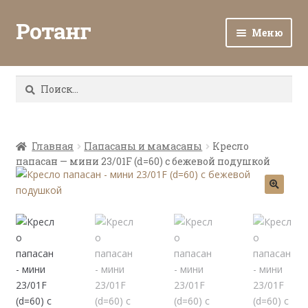
Ротанг
Меню
Разв
Каталог
вло
Найти:
мен
Доставка и оплата
Разв
О нас
вло
Главная
Папасаны и мамасаны
Кресло
папасан — мини 23/01F (d=60) с бежевой подушкой
мен
Разв
Все о ротанге
вло
мен
Ротанг оптом
Контакты