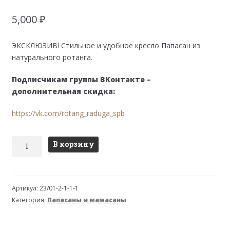
5,000
₽
ЭКСКЛЮЗИВ! Стильное и удобное кресло Папасан из
натурального ротанга.
Подписчикам группы ВКонтакте –
дополнительная скидка:
https://vk.com/rotang_raduga_spb
Количество
В корзину
товара
Кресло
папасан
Артикул:
23/01-2-1-1-1
-
Категория:
Папасаны и мамасаны
мини
23/01F
(d=60)