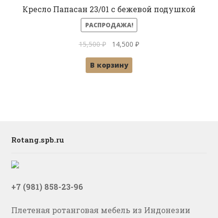
Кресло Папасан 23/01 с бежевой подушкой
РАСПРОДАЖА!
Первоначальная
Текущая
15,500
₽
14,500
₽
цена
цена:
В корзину
составляла
14,500 ₽.
15,500 ₽.
Rotang.spb.ru
+7 (981) 858-23-96
Плетеная ротанговая мебель из Индонезии