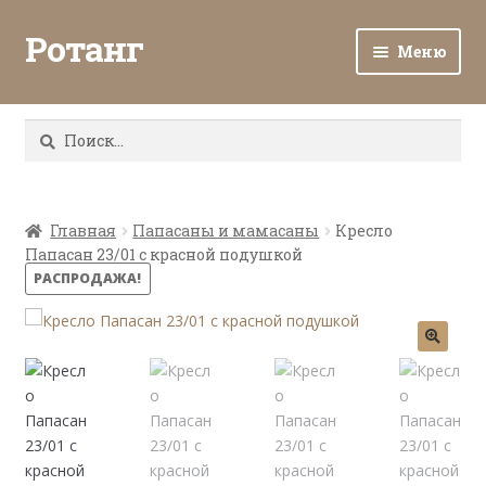
Ротанг
Меню
Разв
Каталог
вло
Найти:
мен
Доставка и оплата
Разв
О нас
вло
Главная
Папасаны и мамасаны
Кресло
Папасан 23/01 с красной подушкой
мен
Разв
Все о ротанге
РАСПРОДАЖА!
вло
мен
Ротанг оптом
Контакты