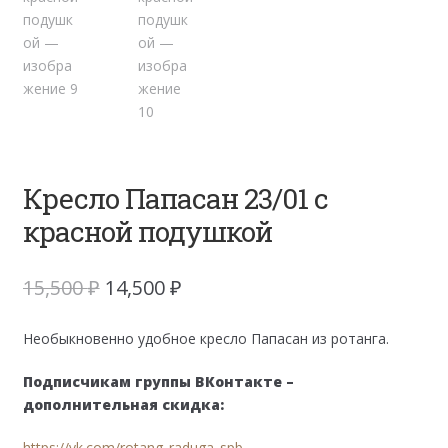
Кресло Папасан 23/01 с
красной подушкой
Первоначальная
Текущая
15,500
₽
14,500
₽
цена
цена:
составляла
14,500 ₽.
Необыкновенно удобное кресло Папасан из ротанга.
15,500 ₽.
Подписчикам группы ВКонтакте –
дополнительная скидка:
https://vk.com/rotang_raduga_spb