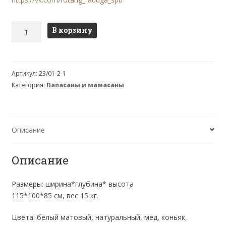
Количество
В корзину
товара
Кресло
Папасан
Артикул:
23/01-2-1
23/01
Категория:
Папасаны и мамасаны
с
красной
подушкой
Описание
Описание
Размеры: ширина*глубина* высота
115*100*85 см, вес 15 кг.
Цвета: белый матовый, натуральный, мед, коньяк,