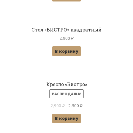
12,900 ₽.
Стол «БИСТРО» квадратный
2,900
₽
В корзину
Кресло «Бистро»
РАСПРОДАЖА!
Первоначальная
Текущая
2,900
₽
2,300
₽
цена
цена:
В корзину
составляла
2,300 ₽.
2,900 ₽.