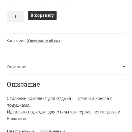
Количество
В корзину
товара
Комплект
садовый
Категория:
Уличная мебель
"Бистро"
с
коричневыми
подушками
Описание
Описание
Стильный комплект для отдыха — стол и 2 кресла с
подушками.
Идеально подходит для открытых террас, зон отдыха и
балконов.
Цвет: черный — коричневый