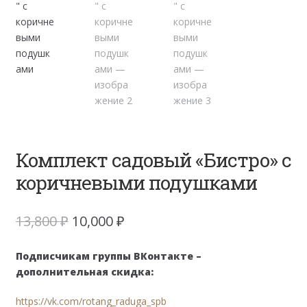
Комплект садовый «Бистро» с
коричневыми подушками
Первоначальная
Текущая
13,800
₽
10,000
₽
цена
цена:
составляла
10,000 ₽.
Подписчикам группы ВКонтакте –
13,800 ₽.
дополнительная скидка:
https://vk.com/rotang_raduga_spb