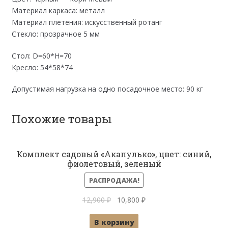
Материал каркаса: металл
Материал плетения: искусственный ротанг
Стекло: прозрачное 5 мм
Стол: D=60*H=70
Кресло: 54*58*74
Допустимая нагрузка на одно посадочное место: 90 кг
Похожие товары
Комплект садовый «Акапулько», цвет: синий,
фиолетовый, зеленый
РАСПРОДАЖА!
Первоначальная
Текущая
12,900
₽
10,800
₽
цена
цена:
В корзину
составляла
10,800 ₽.