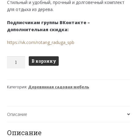
составляла
8,650 ₽.
Стильный и удобный, прочный и долговечный комплект
9,100 ₽.
для отдыха из дерева.
Подписчикам группы ВКонтакте –
дополнительная скидка:
https://vk.com/rotang_raduga_spb
Количество
В корзину
товара
Комплект
садовый
Категория:
Деревянная садовая мебель
ОПУС
Описание
Описание