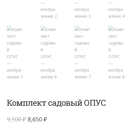
Комплект садовый ОПУС
Первоначальная
Текущая
9,100
₽
8,650
₽
цена
цена: