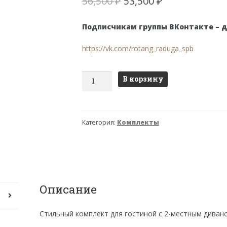
Первоначальная
Текущая
56,500
₽
53,500
₽
цена
цена:
составляла
53,500 ₽.
Подписчикам группы ВКонтакте – 
56,500 ₽.
https://vk.com/rotang_raduga_spb
Количество
В корзину
товара
Комплект
Черчилль
Категория:
Комплекты
(Рузвельт)
с
2-
местным
диваном
и
Описание
овальным
столом
Стильный комплект для гостиной с 2-местным диван