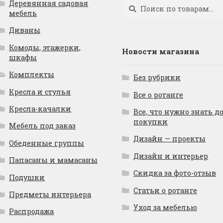
Деревянная садовая
Искать:
Поиск
мебель
Диваны
Комоды, этажерки,
Новости магазина
шкафы
Комплекты
Без рубрики
Кресла и стулья
Все о ротанге
Кресла-качалки
Все, что нужно знать д
покупки
Мебель под заказ
Дизайн — проекты
Обеденные группы
Дизайн и интерьер
Папасаны и мамасаны
Скидка за фото-отзыв
Подушки
Статьи о ротанге
Предметы интерьера
Уход за мебелью
Распродажа