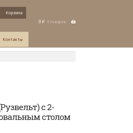
Корзина
0
₽
0 товаров
Контакты
узвельт) с 2-
овальным столом