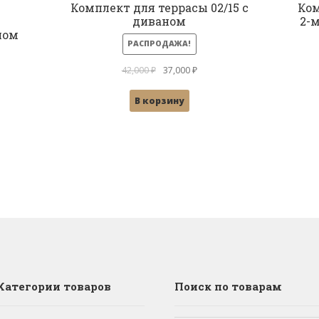
Комплект для террасы 02/15 с
Ком
диваном
2-
лом
РАСПРОДАЖА!
Первоначальная
Текущая
42,000
₽
37,000
₽
цена
цена:
В корзину
составляла
37,000 ₽.
42,000 ₽.
Категории товаров
Поиск по товарам