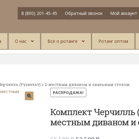
8 (800) 201-45-45
Обратный звонок
Мой аккаунт
а
О нас
Все о ротанге
Ротанг оптом
ерчилль (Рузвельт) с 2-местным диваном и овальным столом
РАСПРОДАЖА!
Комплект Черчилль (Р
местным диваном и 