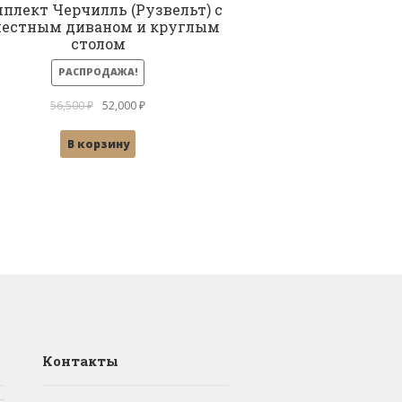
плект Черчилль (Рузвельт) с
местным диваном и круглым
столом
РАСПРОДАЖА!
Первоначальная
Текущая
56,500
₽
52,000
₽
цена
цена:
В корзину
составляла
52,000 ₽.
56,500 ₽.
Контакты