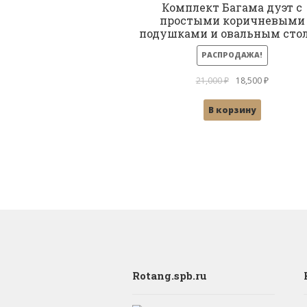
Комплект Багама дуэт с
простыми коричневыми
подушками и овальным сто
РАСПРОДАЖА!
Первоначальная
Текущая
21,000
₽
18,500
₽
цена
цена:
В корзину
составляла
18,500 ₽.
21,000 ₽.
Rotang.spb.ru