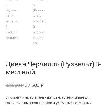
Диван Черчилль (Рузвельт) 3-
местный
Первоначальная
Текущая
32,500
₽
27,500
₽
цена
цена:
составляла
27,500 ₽.
Стильный и вместительный трехместный диван для
32,500 ₽.
гостиной с высокой спинкой и удобными подушками.