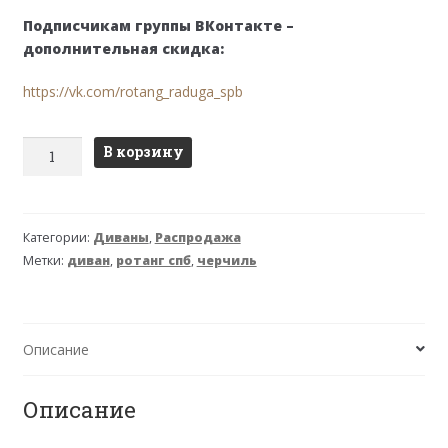
Подписчикам группы ВКонтакте –
дополнительная скидка:
https://vk.com/rotang_raduga_spb
Количество
В корзину
товара
Диван
Черчилль
Категории:
Диваны
,
Распродажа
(Рузвельт)
Метки:
диван
,
ротанг спб
,
черчиль
3-
местный
Описание
Описание