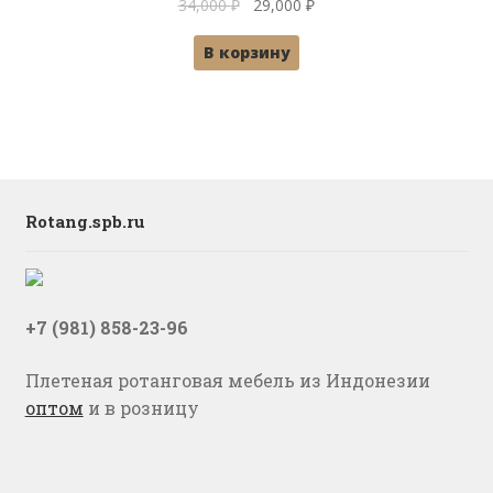
Первоначальная
Текущая
34,000
₽
29,000
₽
цена
цена:
В корзину
составляла
29,000 ₽.
34,000 ₽.
Rotang.spb.ru
+7 (981) 858-23-96
Плетеная ротанговая мебель из Индонезии
оптом
и в розницу