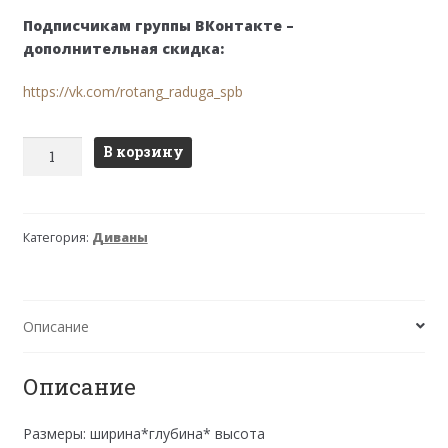
Подписчикам группы ВКонтакте –
дополнительная скидка:
https://vk.com/rotang_raduga_spb
Количество
В корзину
товара
Диван
Багама
Категория:
Диваны
01/17
с
коричневой
подушкой
Описание
Описание
Размеры: ширина*глубина* высота