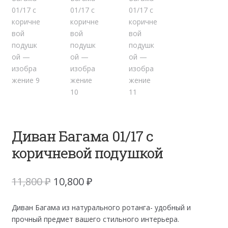
Диван Багама 01/17 с
коричневой подушкой
Первоначальная
Текущая
11,800
₽
10,800
₽
цена
цена:
составляла
10,800 ₽.
Диван Багама из натурального ротанга- удобный и
11,800 ₽.
прочный предмет вашего стильного интерьера.