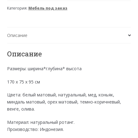
(Андреа)
Категория:
Мебель под заказ
Диван
3-
х
местный
Описание
Описание
Размеры: ширина*глубина* высота
170 х 75 х 95 см
Цвета: белый матовый, натуральный, мед, коньяк,
миндаль матовый, орех матовый, темно-коричневый,
венге, олива.
Материал: натуральный ротанг.
Производство: Индонезия.