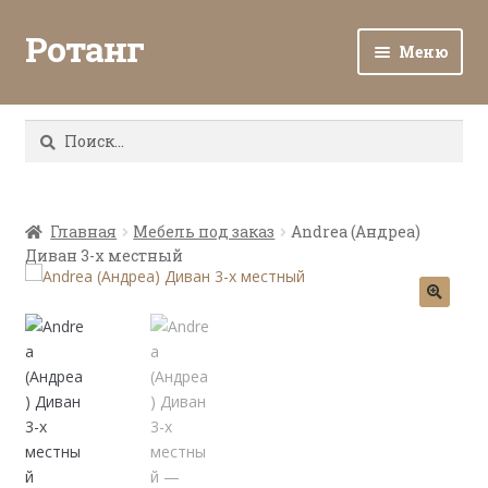
Ротанг
Меню
Разв
Каталог
вло
Найти:
мен
Доставка и оплата
Разв
О нас
вло
Главная
Мебель под заказ
Andrea (Андреа)
Диван 3-х местный
мен
Разв
Все о ротанге
вло
мен
Ротанг оптом
Контакты