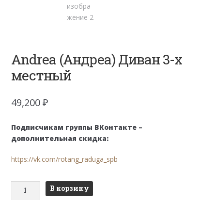
Andrea (Андреа) Диван 3-х
местный
49,200
₽
Подписчикам группы ВКонтакте –
дополнительная скидка:
https://vk.com/rotang_raduga_spb
Количество
В корзину
товара
Andrea