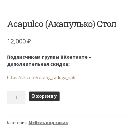
Acapulco (Акапулько) Стол
12,000
₽
Подписчикам группы ВКонтакте –
дополнительная скидка:
https://vk.com/rotang_raduga_spb
Количество
В корзину
товара
Acapulco
(Акапулько)
Категория:
Мебель под заказ
Стол