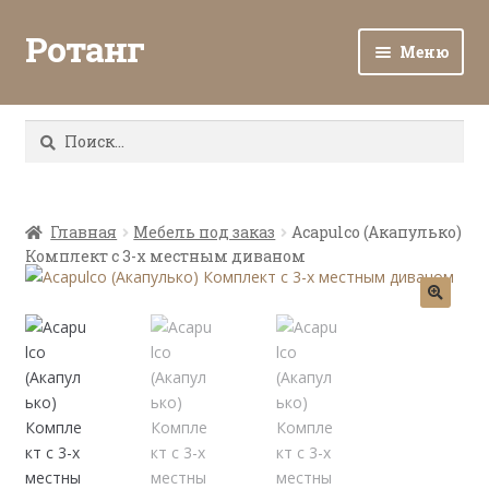
Ротанг
Меню
Разв
Каталог
вло
Найти:
мен
Доставка и оплата
Разв
О нас
вло
Главная
Мебель под заказ
Acapulco (Акапулько)
Комплект с 3-х местным диваном
мен
Разв
Все о ротанге
вло
мен
Ротанг оптом
Контакты