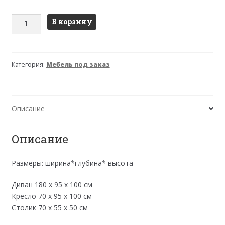
Количество
В корзину
товара
Acapulco
(Акапулько)
Категория:
Мебель под заказ
Комплект
с
3-
х
Описание
местным
диваном
Описание
Размеры: ширина*глубина* высота
Диван 180 х 95 х 100 см
Кресло 70 х 95 х 100 см
Столик 70 х 55 х 50 см