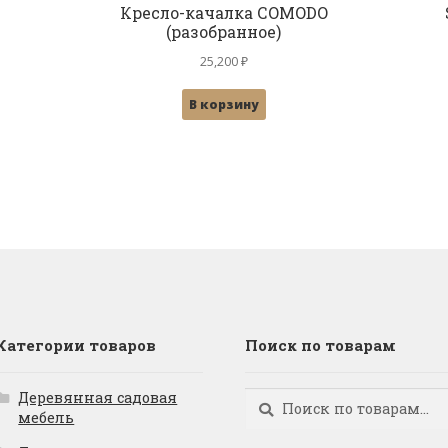
Кресло-качалка СOMODO
(разобранное)
25,200
₽
В корзину
Категории товаров
Поиск по товарам
Деревянная садовая
Искать:
Поиск
мебель