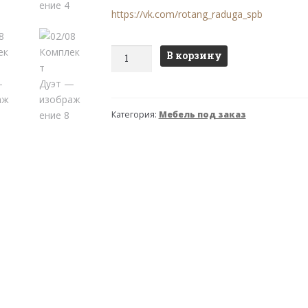
https://vk.com/rotang_raduga_spb
Количество
В корзину
товара
02/08
Комплект
Категория:
Мебель под заказ
Дуэт