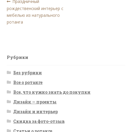
Навигация
Предыдущая
Праздничный
запись:
рождественский интерьер с
по
мебелью из натурального
записям
ротанга
Рубрики
Без рубрики
Все о ротанге
Все, что нужно знать до покупки
Дизайн — проекты
Дизайн и интерьер
Скидка за фото-отзыв
Статьи о ротанге