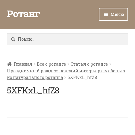
Ротанг
Меню
Разв
Каталог
вло
Найти:
мен
Доставка и оплата
Разв
О нас
вло
Главная
Все о ротанге
Статьи о ротанге
Праздничный рождественский интерьер с мебелью
мен
Разв
Все о ротанге
из натурального ротанга
5XFKxL_hfZ8
вло
мен
5XFKxL_hfZ8
Ротанг оптом
Контакты