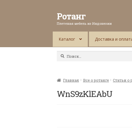
Ротанг
Плетеная мебель из Индонезии
Каталог
Доставка и оплат
Найти:
Главная
Все о ротанге
Статьи о 
WnS9zKlEAbU