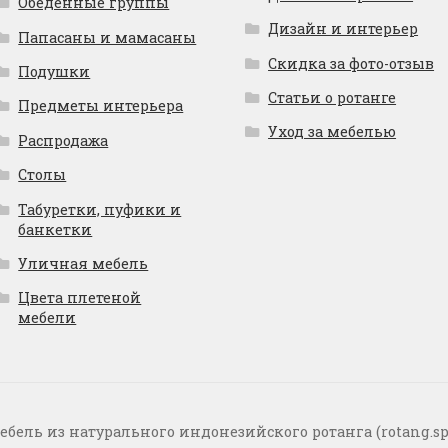
Обеденные группы
Дизайн и интерьер
Папасаны и мамасаны
Скидка за фото-отзыв
Подушки
Статьи о ротанге
Предметы интерьера
Уход за мебелью
Распродажа
Столы
Табуретки, пуфики и
банкетки
Уличная мебель
Цвета плетеной
мебели
ебель из натурального индонезийского ротанга (rotang.sp