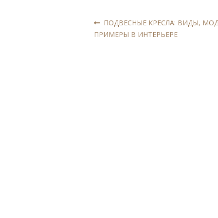
Навигация
Предыдущая
ПОДВЕСНЫЕ КРЕСЛА: ВИДЫ, МО
запись:
ПРИМЕРЫ В ИНТЕРЬЕРЕ
по
записям