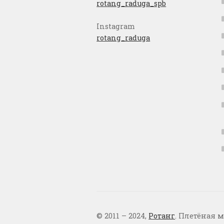
rotang_raduga_spb
Instagram
rotang_raduga
© 2011 – 2024,
Ротанг
. Плетёная м