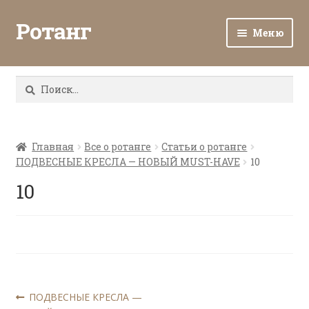
Ротанг
Меню
Разв
Каталог
вло
Найти:
мен
Доставка и оплата
Разв
О нас
вло
Главная
Все о ротанге
Статьи о ротанге
ПОДВЕСНЫЕ КРЕСЛА — НОВЫЙ MUST-HAVE
10
мен
Разв
Все о ротанге
вло
10
мен
Ротанг оптом
Контакты
Навигация
Предыдущая
ПОДВЕСНЫЕ КРЕСЛА —