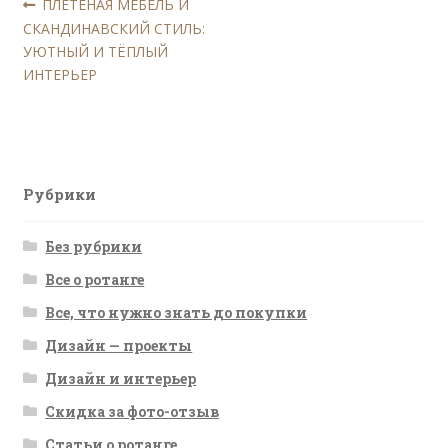
Навигация
Предыдущая
ПЛЕТЕНАЯ МЕБЕЛЬ И
запись:
СКАНДИНАВСКИЙ СТИЛЬ:
по
УЮТНЫЙ И ТЁПЛЫЙ
записям
ИНТЕРЬЕР
Рубрики
Без рубрики
Все о ротанге
Все, что нужно знать до покупки
Дизайн — проекты
Дизайн и интерьер
Скидка за фото-отзыв
Статьи о ротанге