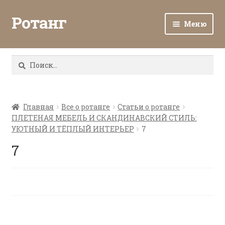
Ротанг
Меню
Разв
Каталог
вло
Найти:
мен
Доставка и оплата
Разв
О нас
вло
Главная
Все о ротанге
Статьи о ротанге
ПЛЕТЕНАЯ МЕБЕЛЬ И СКАНДИНАВСКИЙ СТИЛЬ:
мен
Разв
Все о ротанге
УЮТНЫЙ И ТЁПЛЫЙ ИНТЕРЬЕР
7
вло
мен
7
Ротанг оптом
Контакты