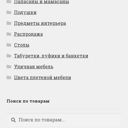
Папасаны и мамасаны
Подушки
Предметы интерьера
Распродажа
Столы
Табуретки, пуфики и банкетки
Уличная мебель
Цвета плетеной мебели
Поиск по товарам
Искать:
Поиск