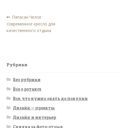
Навигация
Предыдущая
Папасан Челси:
запись:
современное кресло для
по
качественного отдыха
записям
Рубрики
Без рубрики
Все о ротанге
Все, что нужно знать до покупки
Дизайн — проекты
Дизайн и интерьер
Скидка за фото-отзыв