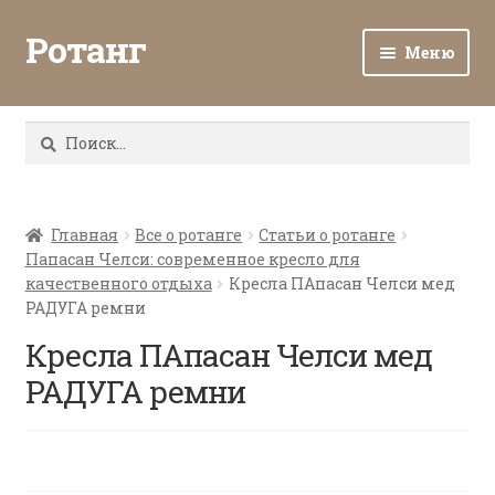
Ротанг
Меню
Разв
Каталог
вло
Найти:
мен
Доставка и оплата
Разв
О нас
вло
Главная
Все о ротанге
Статьи о ротанге
Папасан Челси: современное кресло для
мен
Разв
Все о ротанге
качественного отдыха
Кресла ПАпасан Челси мед
вло
РАДУГА ремни
мен
Ротанг оптом
Кресла ПАпасан Челси мед
РАДУГА ремни
Контакты