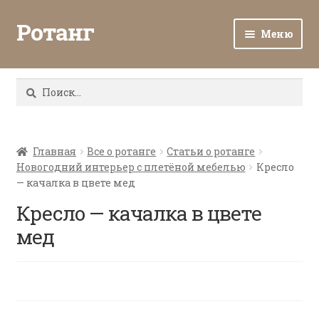
Ротанг
Меню
Разв
Каталог
вло
Найти:
мен
Доставка и оплата
Разв
О нас
вло
Главная
Все о ротанге
Статьи о ротанге
Новогодний интерьер с плетёной мебелью
Кресло
мен
Разв
Все о ротанге
— качалка в цвете мед
вло
мен
Кресло — качалка в цвете
Ротанг оптом
мед
Контакты