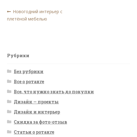
Навигация
Предыдущая
Новогодний интерьер с
запись:
плетёной мебелью
по
записям
Рубрики
Без рубрики
Все о ротанге
Все, что нужно знать до покупки
Дизайн — проекты
Дизайн и интерьер
Скидка за фото-отзыв
Статьи о ротанге