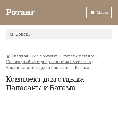
Ротанг
Меню
Разв
Каталог
вло
Найти:
мен
Доставка и оплата
Разв
О нас
вло
Главная
Все о ротанге
Статьи о ротанге
Новогодний интерьер с плетёной мебелью
мен
Разв
Все о ротанге
Комплект для отдыха Папасаны и Багама
вло
мен
Комплект для отдыха
Ротанг оптом
Папасаны и Багама
Контакты