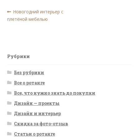
Навигация
Предыдущая
Новогодний интерьер с
запись:
плетёной мебелью
по
записям
Рубрики
Без рубрики
Все о ротанге
Все, что нужно знать до покупки
Дизайн — проекты
Дизайн и интерьер
Скидка за фото-отзыв
Статьи о ротанге