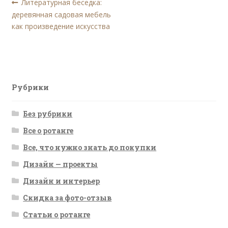
Навигация
Предыдущая
Литературная беседка:
запись:
деревянная садовая мебель
по
как произведение искусства
записям
Рубрики
Без рубрики
Все о ротанге
Все, что нужно знать до покупки
Дизайн — проекты
Дизайн и интерьер
Скидка за фото-отзыв
Статьи о ротанге