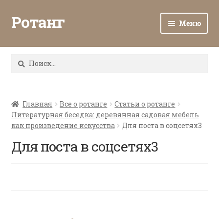
Ротанг
Меню
Разв
Каталог
вло
Найти:
мен
Доставка и оплата
Разв
О нас
вло
Главная
Все о ротанге
Статьи о ротанге
Литературная беседка: деревянная садовая мебель
мен
Разв
Все о ротанге
как произведение искусства
Для поста в соцсетях3
вло
мен
Для поста в соцсетях3
Ротанг оптом
Контакты