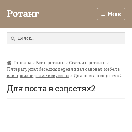
Ротанг
Меню
Разв
Каталог
вло
Найти:
мен
Доставка и оплата
Разв
О нас
вло
Главная
Все о ротанге
Статьи о ротанге
Литературная беседка: деревянная садовая мебель
мен
Разв
Все о ротанге
как произведение искусства
Для поста в соцсетях2
вло
мен
Для поста в соцсетях2
Ротанг оптом
Контакты