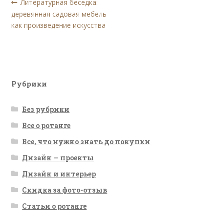
Навигация
Предыдущая
Литературная беседка:
запись:
деревянная садовая мебель
по
как произведение искусства
записям
Рубрики
Без рубрики
Все о ротанге
Все, что нужно знать до покупки
Дизайн — проекты
Дизайн и интерьер
Скидка за фото-отзыв
Статьи о ротанге