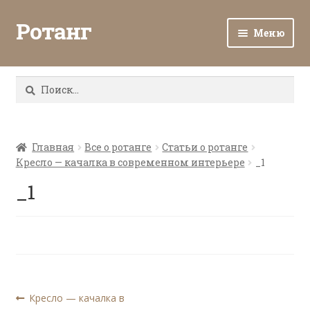
Ротанг
Меню
Разв
Каталог
вло
Найти:
мен
Доставка и оплата
Разв
О нас
вло
Главная
Все о ротанге
Статьи о ротанге
Кресло — качалка в современном интерьере
_1
мен
Разв
Все о ротанге
вло
_1
мен
Ротанг оптом
Контакты
Навигация
Предыдущая
Кресло — качалка в