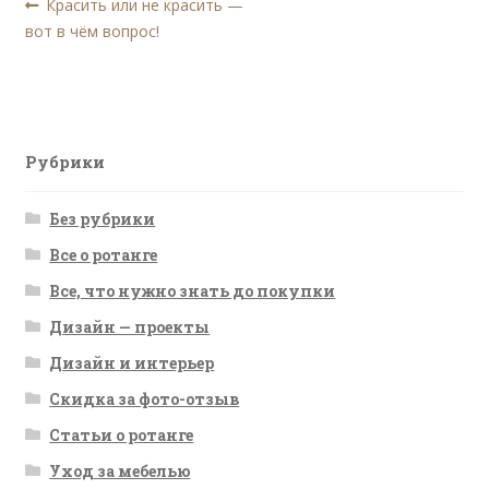
Навигация
Предыдущая
Красить или не красить —
запись:
вот в чём вопрос!
по
записям
Рубрики
Без рубрики
Все о ротанге
Все, что нужно знать до покупки
Дизайн — проекты
Дизайн и интерьер
Скидка за фото-отзыв
Статьи о ротанге
Уход за мебелью