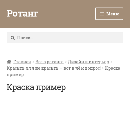
Ротанг
Меню
Разв
Каталог
вло
Найти:
мен
Доставка и оплата
Разв
О нас
вло
Главная
Все о ротанге
Дизайн и интерьер
Красить или не красить — вот в чём вопрос!
Краска
мен
Разв
Все о ротанге
пример
вло
мен
Краска пример
Ротанг оптом
Контакты