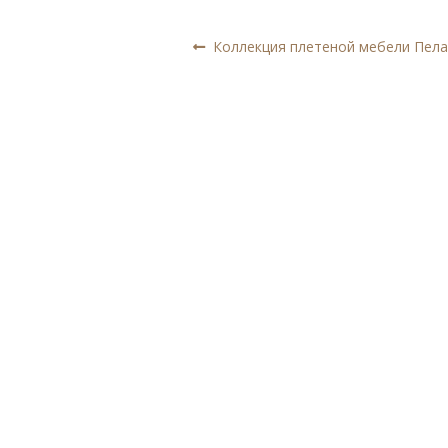
Навигация
Предыдущая
Коллекция плетеной мебели Пела
запись:
по
записям