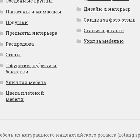
Обеденные группы
Дизайн и интерьер
Папасаны и мамасаны
Скидка за фото-отзыв
Подушки
Статьи о ротанге
Предметы интерьера
Уход за мебелью
Распродажа
Столы
Табуретки, пуфики и
банкетки
Уличная мебель
Цвета плетеной
мебели
ебель из натурального индонезийского ротанга (rotang.sp