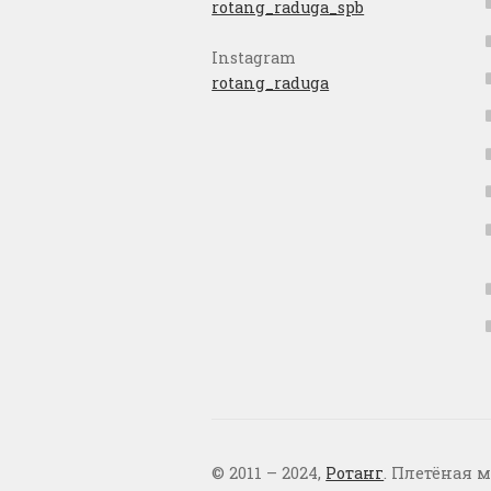
rotang_raduga_spb
Instagram
rotang_raduga
© 2011 – 2024,
Ротанг
. Плетёная м