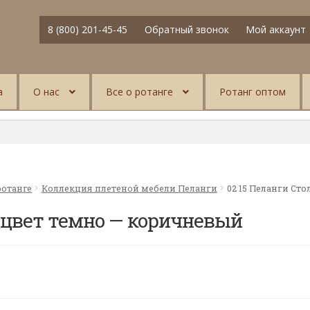
8 (800) 201-45-45
Обратный звонок
Мой аккаунт
а
О нас
Все о ротанге
Ротанг оптом
ротанге
Коллекция плетеной мебели Пеланги
02 15 Пеланги Ст
л цвет темно — коричневый