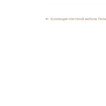
Навигация
Предыдущая
Коллекция плетеной мебели Пела
запись:
по
записям