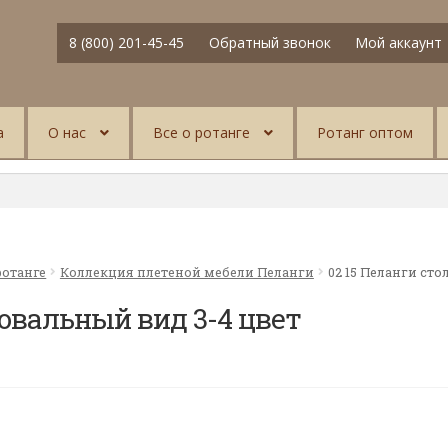
8 (800) 201-45-45
Обратный звонок
Мой аккаунт
а
О нас
Все о ротанге
Ротанг оптом
ротанге
Коллекция плетеной мебели Пеланги
02 15 Пеланги ст
 овальный вид 3-4 цвет