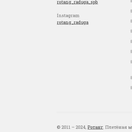
rotang_raduga_spb
Instagram
rotang_raduga
© 2011 – 2024,
Ротанг
. Плетёная м