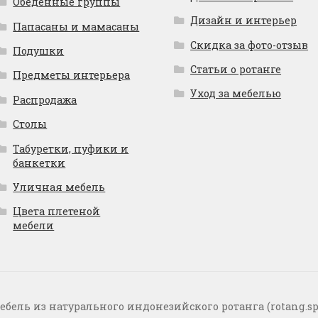
Обеденные группы
Дизайн и интерьер
Папасаны и мамасаны
Скидка за фото-отзыв
Подушки
Статьи о ротанге
Предметы интерьера
Уход за мебелью
Распродажа
Столы
Табуретки, пуфики и
банкетки
Уличная мебель
Цвета плетеной
мебели
ебель из натурального индонезийского ротанга (rotang.sp