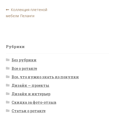
Навигация
Предыдущая
Коллекция плетеной
запись:
мебели Пеланги
по
записям
Рубрики
Без рубрики
Все о ротанге
Все, что нужно знать до покупки
Дизайн — проекты
Дизайн и интерьер
Скидка за фото-отзыв
Статьи о ротанге