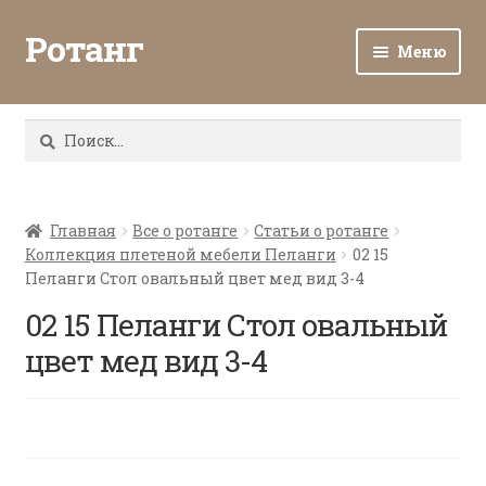
Ротанг
Меню
Разв
Каталог
вло
Найти:
мен
Доставка и оплата
Разв
О нас
вло
Главная
Все о ротанге
Статьи о ротанге
Коллекция плетеной мебели Пеланги
02 15
мен
Разв
Все о ротанге
Пеланги Стол овальный цвет мед вид 3-4
вло
мен
02 15 Пеланги Стол овальный
Ротанг оптом
цвет мед вид 3-4
Контакты