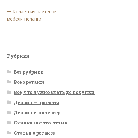
Навигация
Предыдущая
Коллекция плетеной
запись:
мебели Пеланги
по
записям
Рубрики
Без рубрики
Все о ротанге
Все, что нужно знать до покупки
Дизайн — проекты
Дизайн и интерьер
Скидка за фото-отзыв
Статьи о ротанге