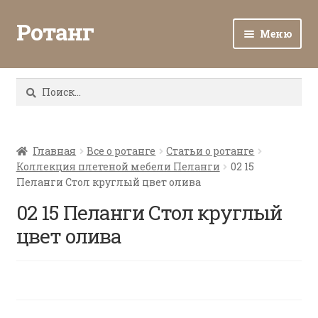
Ротанг
Меню
Разв
Каталог
вло
Найти:
мен
Доставка и оплата
Разв
О нас
вло
Главная
Все о ротанге
Статьи о ротанге
Коллекция плетеной мебели Пеланги
02 15
мен
Разв
Все о ротанге
Пеланги Стол круглый цвет олива
вло
мен
02 15 Пеланги Стол круглый
Ротанг оптом
цвет олива
Контакты