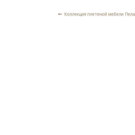
Навигация
Предыдущая
Коллекция плетеной мебели Пела
запись:
по
записям