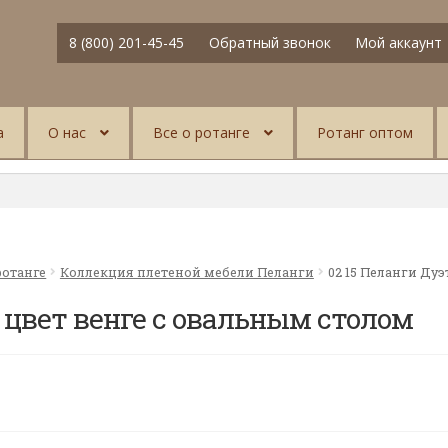
8 (800) 201-45-45
Обратный звонок
Мой аккаунт
а
О нас
Все о ротанге
Ротанг оптом
ротанге
Коллекция плетеной мебели Пеланги
02 15 Пеланги Дуэ
т цвет венге с овальным столом