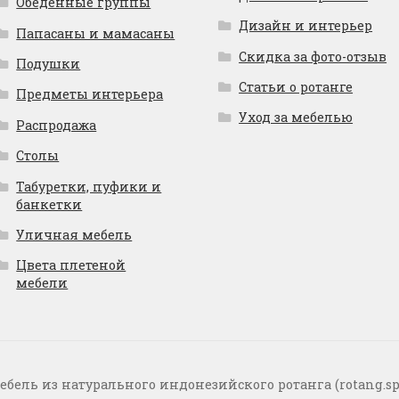
Обеденные группы
Дизайн и интерьер
Папасаны и мамасаны
Скидка за фото-отзыв
Подушки
Статьи о ротанге
Предметы интерьера
Уход за мебелью
Распродажа
Столы
Табуретки, пуфики и
банкетки
Уличная мебель
Цвета плетеной
мебели
ебель из натурального индонезийского ротанга (rotang.sp