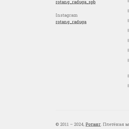
rotang_raduga_spb
Instagram
rotang_raduga
© 2011 – 2024,
Ротанг
. Плетёная м