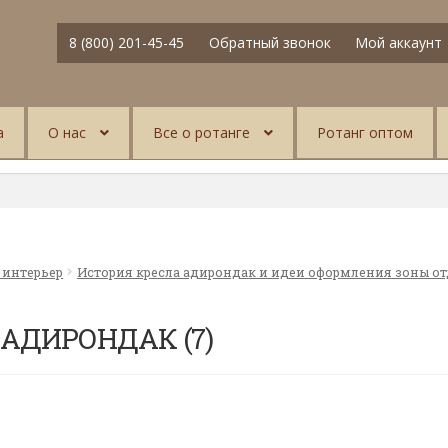
8 (800) 201-45-45
Обратный звонок
Мой аккаунт
а
О нас
Все о ротанге
Ротанг оптом
 интерьер
История кресла адирондак и идеи оформления зоны от
АДИРОНДАК (7)