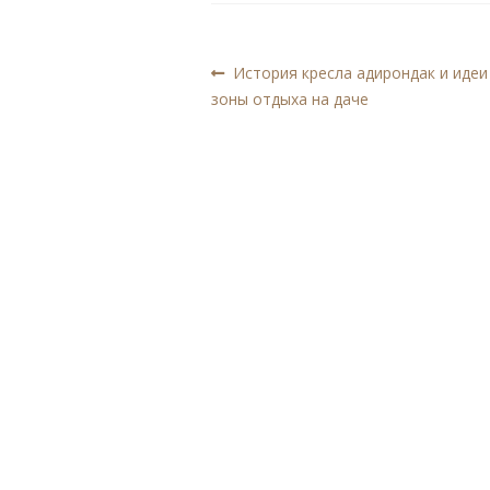
Навигация
Предыдущая
История кресла адирондак и иде
запись:
зоны отдыха на даче
по
записям