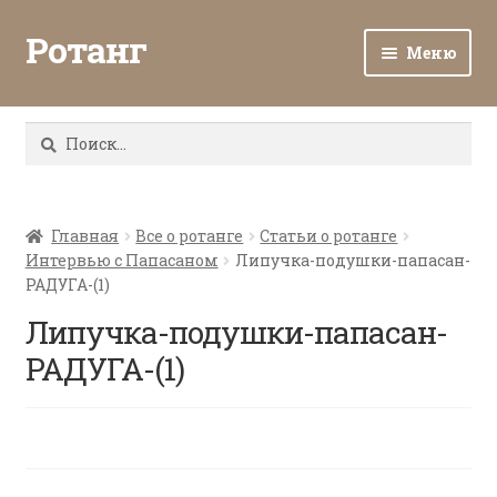
Ротанг
Меню
Разв
Каталог
вло
Найти:
мен
Доставка и оплата
Разв
О нас
вло
Главная
Все о ротанге
Статьи о ротанге
Интервью с Папасаном
Липучка-подушки-папасан-
мен
Разв
Все о ротанге
РАДУГА-(1)
вло
мен
Липучка-подушки-папасан-
Ротанг оптом
РАДУГА-(1)
Контакты