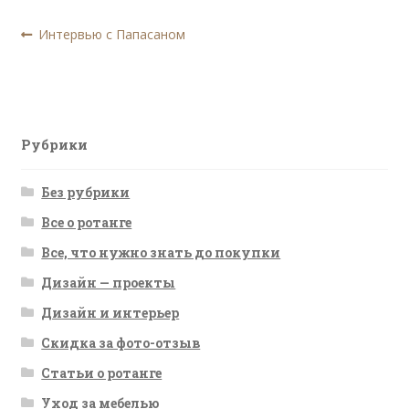
Навигация
Предыдущая
Интервью с Папасаном
запись:
по
записям
Рубрики
Без рубрики
Все о ротанге
Все, что нужно знать до покупки
Дизайн — проекты
Дизайн и интерьер
Скидка за фото-отзыв
Статьи о ротанге
Уход за мебелью