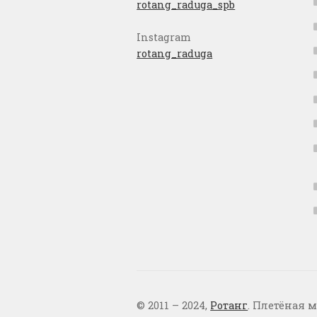
rotang_raduga_spb
Instagram
rotang_raduga
© 2011 – 2024,
Ротанг
. Плетёная м