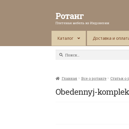
Ротанг
Плетеная мебель из Индонезии
Каталог
Доставка и оплат
Найти:
Главная
Все о ротанге
Статьи о 
Obedennyj-komple