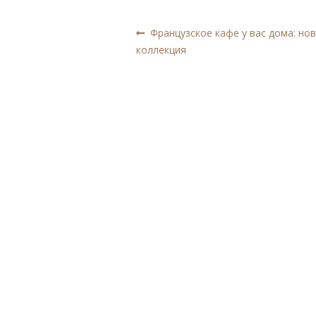
Навигация
Предыдущая
Французское кафе у вас дома: но
запись:
коллекция
по
записям