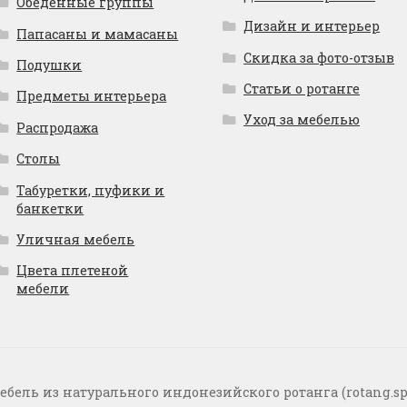
Обеденные группы
Дизайн и интерьер
Папасаны и мамасаны
Скидка за фото-отзыв
Подушки
Статьи о ротанге
Предметы интерьера
Уход за мебелью
Распродажа
Столы
Табуретки, пуфики и
банкетки
Уличная мебель
Цвета плетеной
мебели
ебель из натурального индонезийского ротанга (rotang.sp