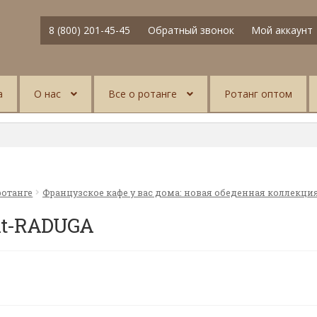
8 (800) 201-45-45
Обратный звонок
Мой аккаунт
а
О нас
Все о ротанге
Ротанг оптом
ротанге
Французское кафе у вас дома: новая обеденная коллекци
kt-RADUGA