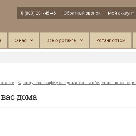
8 (800) 201-45-45
Обратный звонок
Мой аккаунт
а
О нас
Все о ротанге
Ротанг оптом
ротанге
Французское кафе у вас дома: новая обеденная коллекци
 вас дома