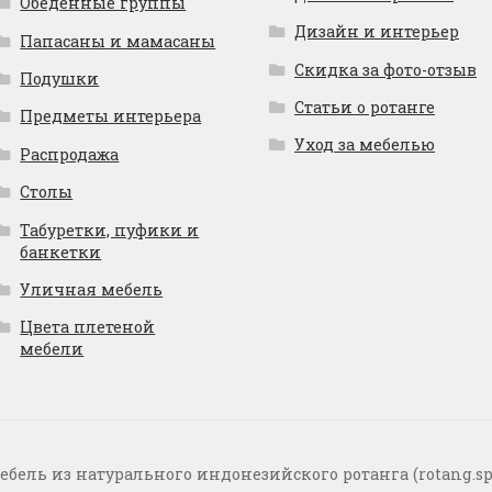
Обеденные группы
Дизайн и интерьер
Папасаны и мамасаны
Скидка за фото-отзыв
Подушки
Статьи о ротанге
Предметы интерьера
Уход за мебелью
Распродажа
Столы
Табуретки, пуфики и
банкетки
Уличная мебель
Цвета плетеной
мебели
ебель из натурального индонезийского ротанга (rotang.sp