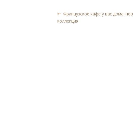
Навигация
Предыдущая
Французское кафе у вас дома: но
запись:
коллекция
по
записям