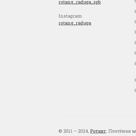
rotang_raduga_spb
Instagram
rotang_raduga
© 2011 – 2024,
Ротанг
. Плетёная м