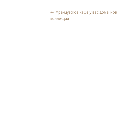
Навигация
Предыдущая
Французское кафе у вас дома: но
запись:
коллекция
по
записям