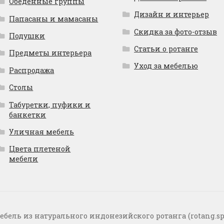
Обеденные группы
Дизайн и интерьер
Папасаны и мамасаны
Скидка за фото-отзыв
Подушки
Статьи о ротанге
Предметы интерьера
Уход за мебелью
Распродажа
Столы
Табуретки, пуфики и
банкетки
Уличная мебель
Цвета плетеной
мебели
ебель из натурального индонезийского ротанга (rotang.sp