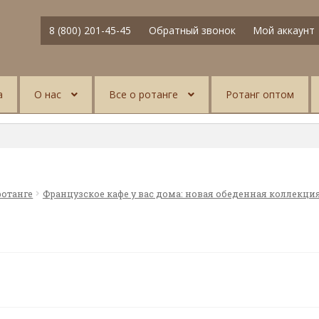
8 (800) 201-45-45
Обратный звонок
Мой аккаунт
а
О нас
Все о ротанге
Ротанг оптом
ротанге
Французское кафе у вас дома: новая обеденная коллекци