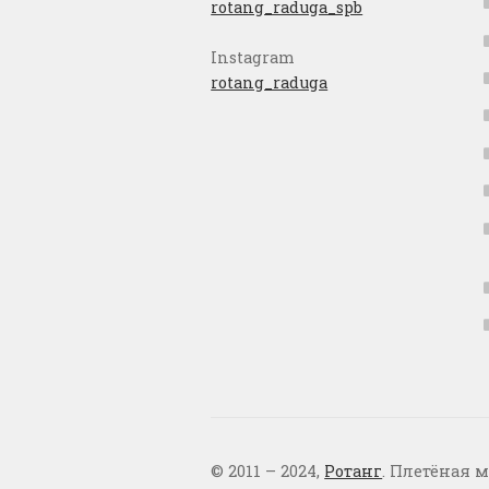
rotang_raduga_spb
Instagram
rotang_raduga
© 2011 – 2024,
Ротанг
. Плетёная м