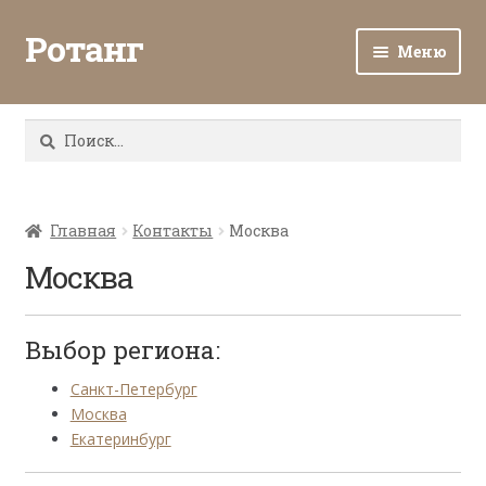
Ротанг
Меню
Разв
Каталог
вло
Найти:
мен
Доставка и оплата
Разв
О нас
вло
Главная
Контакты
Москва
мен
Разв
Москва
Все о ротанге
вло
мен
Ротанг оптом
Выбор региона:
Контакты
Санкт-Петербург
Москва
Екатеринбург