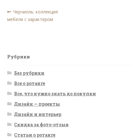
Навигация
Предыдущая
Черчилль: коллекция
запись:
мебели с характером
по
записям
Рубрики
Без рубрики
Все о ротанге
Все, что нужно знать до покупки
Дизайн — проекты
Дизайн и интерьер
Скидка за фото-отзыв
Статьи о ротанге