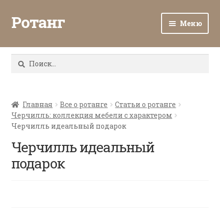
Ротанг
Меню
Разв
Каталог
вло
Найти:
мен
Доставка и оплата
Разв
О нас
вло
Главная
Все о ротанге
Статьи о ротанге
Черчилль: коллекция мебели с характером
мен
Разв
Все о ротанге
Черчилль идеальный подарок
вло
мен
Черчилль идеальный
Ротанг оптом
подарок
Контакты