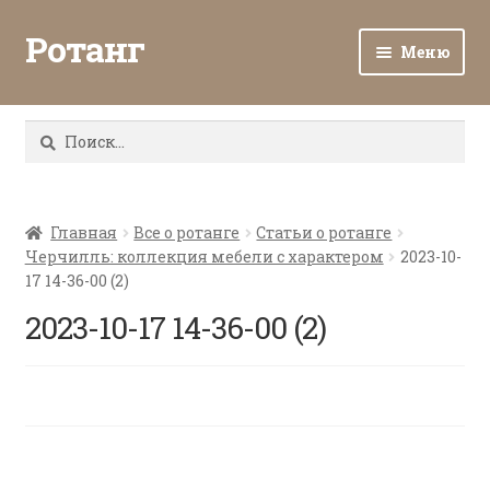
Ротанг
Меню
Разв
Каталог
вло
Найти:
мен
Доставка и оплата
Разв
О нас
вло
Главная
Все о ротанге
Статьи о ротанге
Черчилль: коллекция мебели с характером
2023-10-
мен
Разв
Все о ротанге
17 14-36-00 (2)
вло
мен
2023-10-17 14-36-00 (2)
Ротанг оптом
Контакты