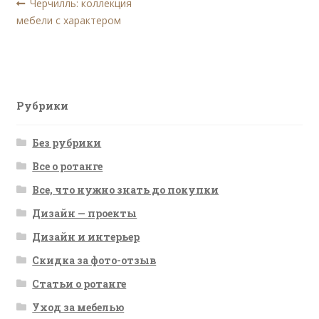
Навигация
Предыдущая
Черчилль: коллекция
запись:
мебели с характером
по
записям
Рубрики
Без рубрики
Все о ротанге
Все, что нужно знать до покупки
Дизайн — проекты
Дизайн и интерьер
Скидка за фото-отзыв
Статьи о ротанге
Уход за мебелью