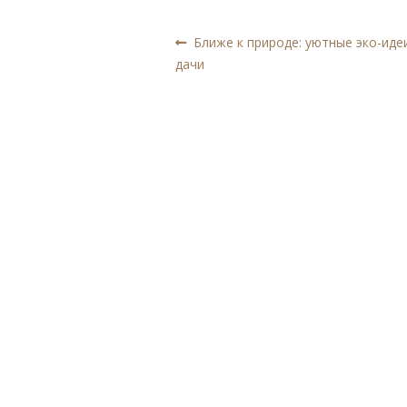
Навигация
Предыдущая
Ближе к природе: уютные эко-иде
запись:
дачи
по
записям