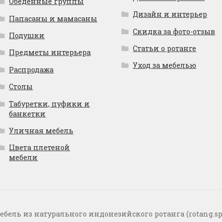
Обеденные группы
Дизайн и интерьер
Папасаны и мамасаны
Скидка за фото-отзыв
Подушки
Статьи о ротанге
Предметы интерьера
Уход за мебелью
Распродажа
Столы
Табуретки, пуфики и
банкетки
Уличная мебель
Цвета плетеной
мебели
ебель из натурального индонезийского ротанга (rotang.sp