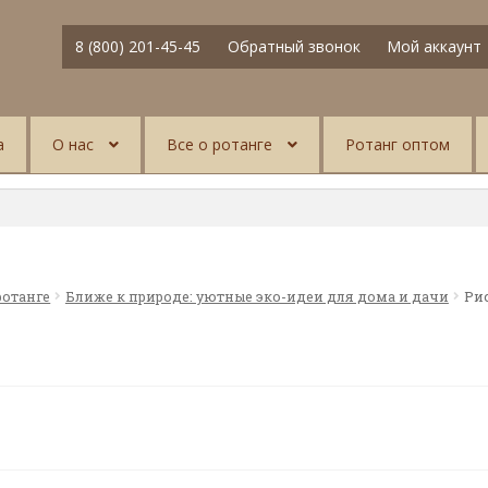
8 (800) 201-45-45
Обратный звонок
Мой аккаунт
а
О нас
Все о ротанге
Ротанг оптом
ротанге
Ближе к природе: уютные эко-идеи для дома и дачи
Ри