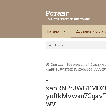
Ротанг
Плетеная мебель из Индонезии
Каталог
Доставка и оплат
Найти:
Главная
Все о ротанге
Статьи о 
xanRNPrJWGTMDZUgX0QcfiC0_uVVsCF
-
xanRNPrJWGTMDZU
yuftkMvwsn7Cqav
wv