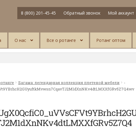
8 (800) 201-45-45
Обратный звонок
Мой аккаунт
а
О нас
Все о ротанге
Ротанг оптом
ротанге
Багама: легендарная коллекция плетеной мебели
-
Vt9YBrhcH2GUyuftkMvwsn7CqavTJ2M1dXnNKv4dtLMXXfGRv5Z7Q4wv
gX0QcfiC0_uVVsCFVt9YBrhcH2G
TJ2M1dXnNKv4dtLMXXfGRv5Z7Q4