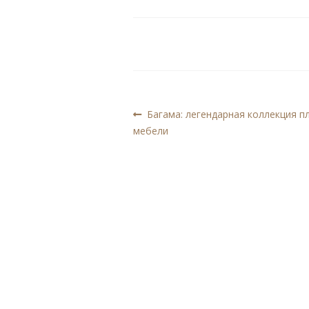
Навигация
Предыдущая
Багама: легендарная коллекция п
запись:
мебели
по
записям