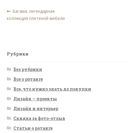
Навигация
Предыдущая
Багама: легендарная
запись:
коллекция плетеной мебели
по
записям
Рубрики
Без рубрики
Все о ротанге
Все, что нужно знать до покупки
Дизайн — проекты
Дизайн и интерьер
Скидка за фото-отзыв
Статьи о ротанге