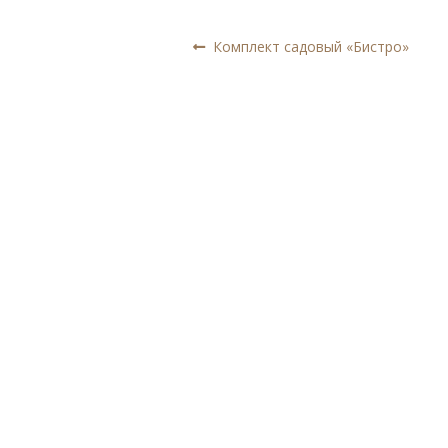
Навигация
Предыдущая
Комплект садовый «Бистро»
запись:
по
записям