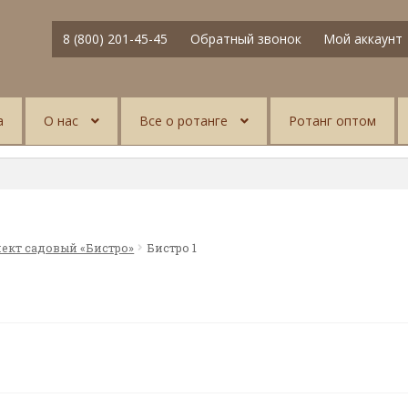
8 (800) 201-45-45
Обратный звонок
Мой аккаунт
а
О нас
Все о ротанге
Ротанг оптом
ект садовый «Бистро»
Бистро 1