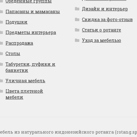
Обеденные группы
Дизайн и интерьер
Папасаны и мамасаны
Скидка за фото-отзыв
Подушки
Статьи о ротанге
Предметы интерьера
Уход за мебелью
Распродажа
Столы
Табуретки, пуфики и
банкетки
Уличная мебель
Цвета плетеной
мебели
ебель из натурального индонезийского ротанга (rotang.sp