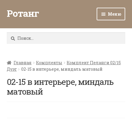
Ротанг
Меню
Разв
Каталог
вло
Найти:
мен
Доставка и оплата
Разв
О нас
вло
Главная
Комплекты
Комплект Пеланги 02/15
Дуэт
02-15 в интерьере, миндаль матовый
мен
Разв
Все о ротанге
вло
02-15 в интерьере, миндаль
мен
Ротанг оптом
матовый
Контакты