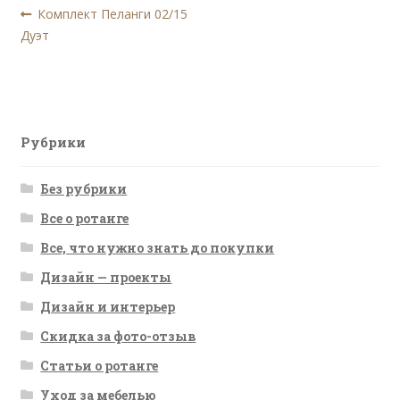
Навигация
Предыдущая
Комплект Пеланги 02/15
запись:
Дуэт
по
записям
Рубрики
Без рубрики
Все о ротанге
Все, что нужно знать до покупки
Дизайн — проекты
Дизайн и интерьер
Скидка за фото-отзыв
Статьи о ротанге
Уход за мебелью