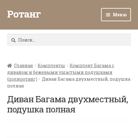
Ротанг
Меню
Разв
Каталог
вло
Найти:
мен
Доставка и оплата
Разв
О нас
вло
Главная
Комплекты
Комплект Багама с
диваном и бежевыми ушастыми подушками
мен
Разв
Все о ротанге
(полиротанг)
Диван Багама двухместный, подушка
вло
полная
мен
Ротанг оптом
Диван Багама двухместный,
подушка полная
Контакты