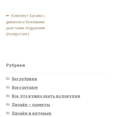
Навигация
Предыдущая
Комплект Багама с
запись:
диваном и бежевыми
по
ушастыми подушками
записям
(полиротанг)
Рубрики
Без рубрики
Все о ротанге
Все, что нужно знать до покупки
Дизайн — проекты
Дизайн и интерьер