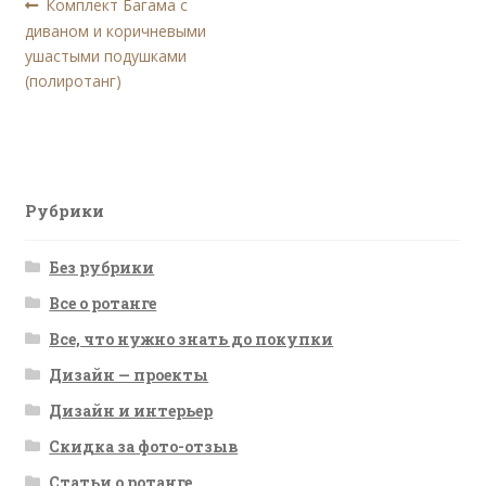
Навигация
Предыдущая
Комплект Багама с
запись:
диваном и коричневыми
по
ушастыми подушками
записям
(полиротанг)
Рубрики
Без рубрики
Все о ротанге
Все, что нужно знать до покупки
Дизайн — проекты
Дизайн и интерьер
Скидка за фото-отзыв
Статьи о ротанге