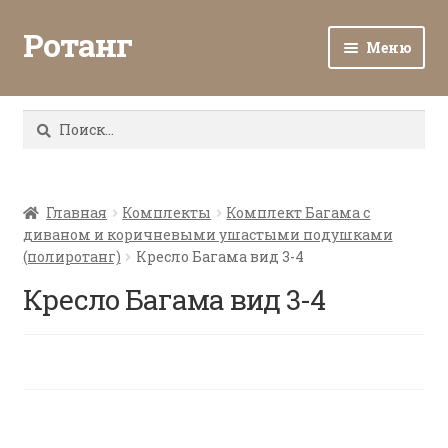
Ротанг
Меню
Разв
Каталог
вло
Найти:
мен
Доставка и оплата
Разв
О нас
вло
Главная
Комплекты
Комплект Багама с
диваном и коричневыми ушастыми подушками
мен
Разв
Все о ротанге
(полиротанг)
Кресло Багама вид 3-4
вло
мен
Кресло Багама вид 3-4
Ротанг оптом
Контакты