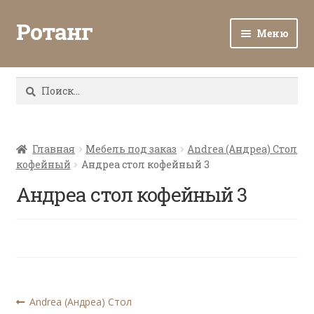
Ротанг
Меню
Разв
Каталог
вло
Найти:
мен
Доставка и оплата
Разв
О нас
вло
Главная
Мебель под заказ
Andrea (Андреа) Стол
кофейный
Андреа стол кофейный 3
мен
Разв
Все о ротанге
вло
Андреа стол кофейный 3
мен
Ротанг оптом
Контакты
Навигация
Предыдущая
Andrea (Андреа) Стол