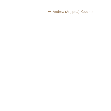
Навигация
Предыдущая
Andrea (Андреа) Кресло
запись:
по
записям