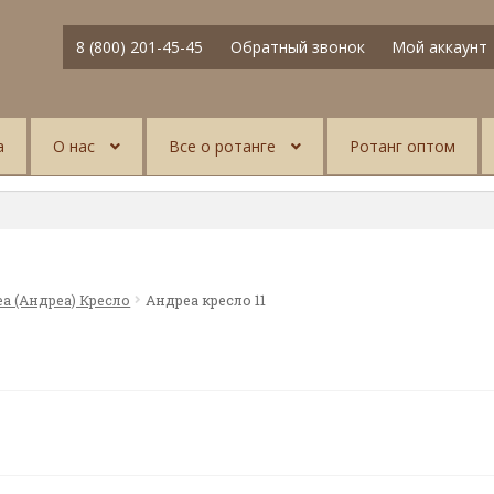
8 (800) 201-45-45
Обратный звонок
Мой аккаунт
а
О нас
Все о ротанге
Ротанг оптом
ea (Андреа) Кресло
Андреа кресло 11