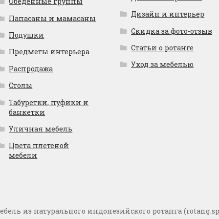
Обеденные группы
Дизайн и интерьер
Папасаны и мамасаны
Скидка за фото-отзыв
Подушки
Статьи о ротанге
Предметы интерьера
Уход за мебелью
Распродажа
Столы
Табуретки, пуфики и
банкетки
Уличная мебель
Цвета плетеной
мебели
ебель из натурального индонезийского ротанга (rotang.sp