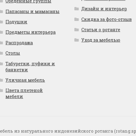
Обеденные группы
Дизайн и интерьер
Папасаны и мамасаны
Скидка за фото-отзыв
Подушки
Статьи о ротанге
Предметы интерьера
Уход за мебелью
Распродажа
Столы
Табуретки, пуфики и
банкетки
Уличная мебель
Цвета плетеной
мебели
ебель из натурального индонезийского ротанга (rotang.sp