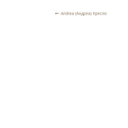
Навигация
Предыдущая
Andrea (Андреа) Кресло
запись:
по
записям