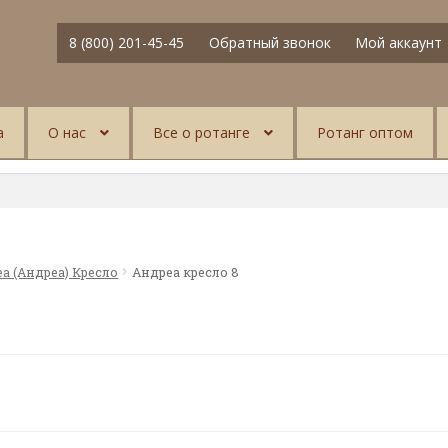
8 (800) 201-45-45
Обратный звонок
Мой аккаунт
а
О нас
Все о ротанге
Ротанг оптом
ea (Андреа) Кресло
Андреа кресло 8