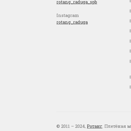
rotang_raduga_spb
Instagram
rotang_raduga
© 2011 – 2024,
Ротанг
. Плетёная м