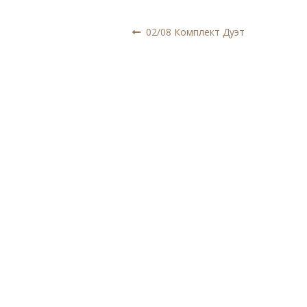
Навигация
Предыдущая
02/08 Комплект Дуэт
запись:
по
записям