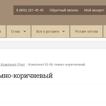
8 (800) 201-45-45
Обратный звонок
Мой аккаунт
а
О нас
Все о ротанге
Ротанг оптом
8 Комплект Дуэт
Комплект 02-08, темно-коричневый
емно-коричневый