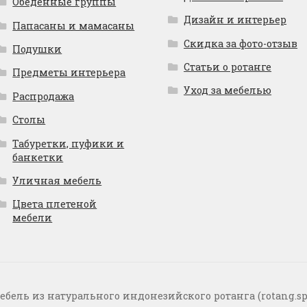
Обеденные группы
Дизайн и интерьер
Папасаны и мамасаны
Скидка за фото-отзыв
Подушки
Статьи о ротанге
Предметы интерьера
Уход за мебелью
Распродажа
Столы
Табуретки, пуфики и
банкетки
Уличная мебель
Цвета плетеной
мебели
ебель из натурального индонезийского ротанга (rotang.sp