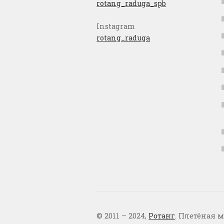
rotang_raduga_spb
Instagram
rotang_raduga
© 2011 – 2024,
Ротанг
. Плетёная м